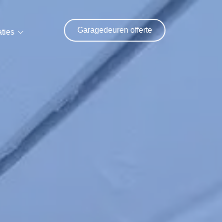
Garagedeuren offerte
ties