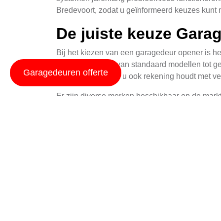
Bredevoort, zodat u geïnformeerd keuzes kunt 
De juiste keuze Gara
Bij het kiezen van een garagedeur opener is he
opties, variërend van standaard modellen tot ge
Garagedeuren offerte
en kwaliteit, terwijl u ook rekening houdt met v
Er zijn diverse merken beschikbaar op de mark
aansluit bij uw specifieke situatie en budget.
genieten.
Installatie Een Vak
De installatie van garagedeur openers vereist 
de kennis en ervaring om elk type opener veilig e
Tijdens het installatieproces nemen we de vol
Bewust kiezen van de juiste locatie voor d