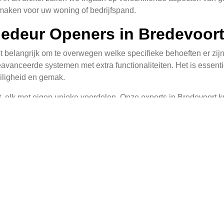
maken voor uw woning of bedrijfspand.
gedeur Openers in Bredevoor
t belangrijk om te overwegen welke specifieke behoeften er zij
avanceerde systemen met extra functionaliteiten. Het is essentie
eiligheid en gemak.
t, elk met eigen unieke voordelen. Onze experts in Bredevoort 
 We zullen ervoor zorgen dat we een betrouwbaar en duurzaam sys
bekwame Aanpak
vakmanschap en aandacht voor detail. Onze team van professione
n efficiënt te installeren.
gende stappen:
e motor, om optimale prestaties te garanderen.