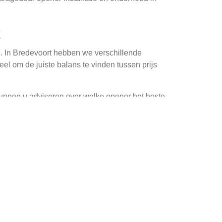
t
n. In Bredevoort hebben we verschillende
el om de juiste balans te vinden tussen prijs
kunnen u adviseren over welke opener het beste
teem installeren, zodat u er jarenlang van kunt
le installateurs in Bredevoort beschikt over