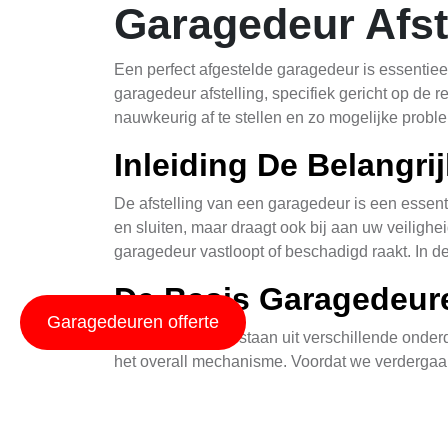
Garagedeur Afst
Een perfect afgestelde garagedeur is essentiee
garagedeur afstelling, specifiek gericht op de 
nauwkeurig af te stellen en zo mogelijke prob
Inleiding De Belangri
De afstelling van een garagedeur is een essenti
en sluiten, maar draagt ook bij aan uw veiligh
garagedeur vastloopt of beschadigd raakt. In de
De Basis Garagedeur
Garagedeuren offerte
Garagedeuren bestaan uit verschillende onderdel
het overall mechanisme. Voordat we verdergaan 
nauwkeurig en effectief plaatsvinden.
Veren De Sleutel tot 