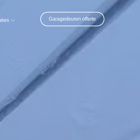
Garagedeuren offerte
ties