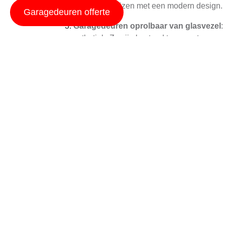
optie voor huizen met een modern design. D
Garagedeuren offerte
Garagedeuren oprolbaar van glasvezel
:
esthetiek. Ze zijn bestand tegen extreme w
zoek zijn naar een unieke look.
Voordelen van Garage
Het kiezen voor garagedeuren oprolbaar heeft 
Ruimtebesparing
: Oprolbare garagedeure
Dit is bijzonder handig als u een kleinere g
Gemakkelijke bediening
: Deze garagedeu
afstandsbediening, waardoor het proces eff
Veiligheid en beveiliging
: Veel oprolbare
Dit zorgt ervoor dat de deur stopt als er 
beveiligingsopties zoals ingebouwde ala
Isolatie en energie-efficiëntie
: Sommige g