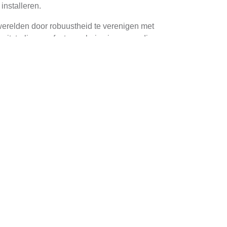
installeren.
erelden door robuustheid te verenigen met
itstraling, perfect voor huis eigenaren die op
ort
 waardoor u meer plek overhoudt in uw garage.
viteiten.
ektrische motor. U kunt ze bedienen met een
.
ls automatische terugtrekking bij belemmering.
t bieden sommige modellen extra
ie helpt om de temperatuur in uw garage te